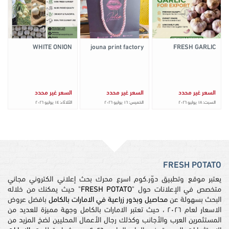
WHITE ONION
jouna print factory
FRESH GARLIC
السعر غير محدد
السعر غير محدد
السعر غير محدد
السبت: ١٨ يوليو ٢٠٢٦
الخميس: ١٦ يوليو ٢٠٢٦
الثلاثاء: ١٤ يوليو ٢٠٢٦
FRESH POTATO
يعتبر موقع وتطبيق دوّر.كوم اسرع محرك بحث إعلاني الكتروني مجاني
متخصص في الإعلانات حول "
FRESH POTATO
" حيث يمكنك من خلاله
البحث بسهولة عن
محاصيل وبذور زراعية في الامارات بالكامل
بافضل عروض
الاسعار لعام ٢٠٢٦ ، حيث تعتبر الامارات بالكامل وجهة مميزة للعديد من
المستثمرين العرب والأجانب وكذلك رجال الأعمال المحليين لضخ المزيد من