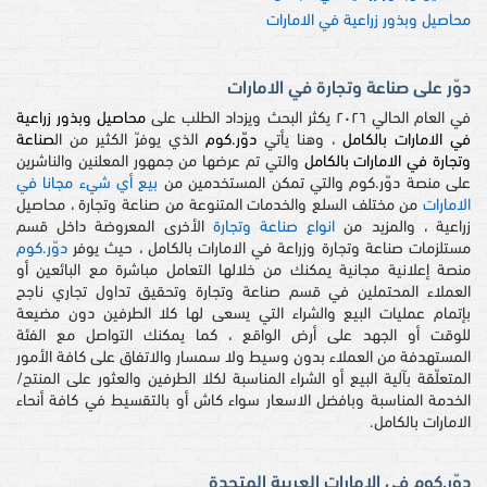
محاصيل وبذور زراعية في الامارات
دوّر على صناعة وتجارة في الامارات
في العام الحالي ٢٠٢٦ يكثر البحث ويزداد الطلب على
محاصيل وبذور زراعية
في الامارات بالكامل
، وهنا يأتي
دوّر.كوم
الذي يوفرّ الكثير من ال
صناعة
وتجارة في الامارات بالكامل
والتي تم عرضها من جمهور المعلنين والناشرين
على منصة دوّر.كوم والتي تمكن المستخدمين من
بيع أي شيء مجانا في
الامارات
من مختلف السلع والخدمات المتنوعة من صناعة وتجارة ، محاصيل
زراعية ، والمزيد من
انواع صناعة وتجارة
الأخرى المعروضة داخل قسم
مستلزمات صناعة وتجارة وزراعة في الامارات بالكامل ، حيث يوفر
دوّر.كوم
منصة إعلانية مجانية يمكنك من خلالها التعامل مباشرة مع البائعين أو
العملاء المحتملين في قسم صناعة وتجارة وتحقيق تداول تجاري ناجح
بإتمام عمليات البيع والشراء التي يسعى لها كلا الطرفين دون مضيعة
للوقت أو الجهد على أرض الواقع ، كما يمكنك التواصل مع الفئة
المستهدفة من العملاء بدون وسيط ولا سمسار والاتفاق على كافة الأمور
المتعلّقة بآلية البيع أو الشراء المناسبة لكلا الطرفين والعثور على المنتج/
الخدمة المناسبة وبافضل الاسعار سواء كاش أو بالتقسيط في كافة أنحاء
الامارات بالكامل.
دوّر.كوم في الإمارات العربية المتحدة