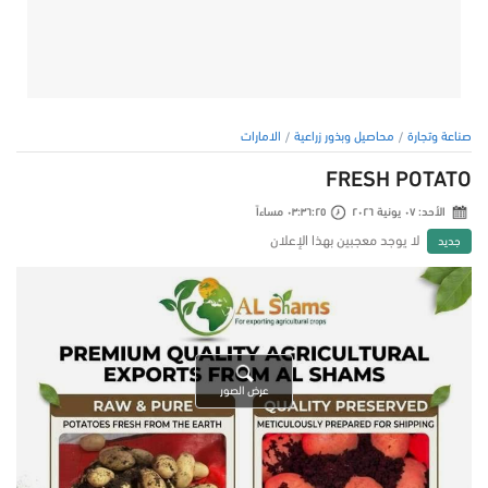
صناعة وتجارة
محاصيل وبذور زراعية
الامارات
FRESH POTATO
الأحد: ٠٧ يونية ٢٠٢٦
٠٣:٣٦:٢٥ مساءاً
لا يوجد معجبين بهذا الإعلان
جديد
عرض الصور