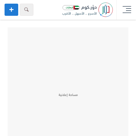
دوّر.كوم
الأسرع .. الأسهل .. الأقرب