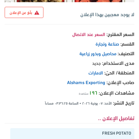
بلّغ عن الإعلان
لا يوجد معجبين بهذا الإعلان
السعر المقترح:
السعر عند الاتصال
القسم:
صناعة وتجارة
التصنيف:
محاصيل وبذور زراعية
مدى الاستخدام:
جديد
المنطقة/ الحىّ:
الامارات
صاحب الإعلان:
Alshams Exporting
١٩٦
مشاهدات الإعلان:
مشاهدة
تاريخ النشر:
الأحد: ٠٧ يونية ٢٠٢٦ • الساعة ٠٣:٣٦:٢٥ مساءاً
تفاصيل الإعلان ..
FRESH POTATO