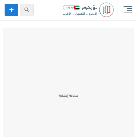
دوّر.كوم
الأسرع .. الأسهل .. الأقرب