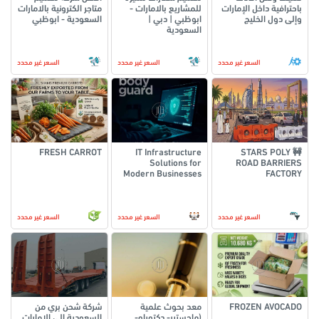
باحترافية داخل الإمارات
للمشاريع بالامارات -
متاجر الكترونية بالامارات
وإلى دول الخليج
ابوظبي | دبي |
السعودية - ابوظبي
السعودية
السعر غير محدد
السعر غير محدد
السعر غير محدد
FRESH CARROT
IT Infrastructure
🚧 STARS POLY
Solutions for
ROAD BARRIERS
Modern Businesses
FACTORY
السعر غير محدد
السعر غير محدد
السعر غير محدد
FROZEN AVOCADO
معد بحوث علمية
شركة شحن بري من
(ماجستير- دكتوراه-
السعودية الى الامارات