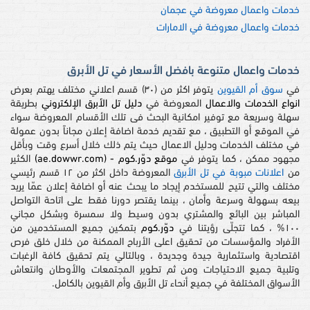
خدمات واعمال معروضة في عجمان
خدمات واعمال معروضة في الامارات
خدمات واعمال متنوعة بافضل الأسعار في تل الأبرق
في
سوق أم القيوين
يتوفر اكثر من (٣٠) قسم اعلاني مختلف يهتم بعرض
انواع الخدمات والاعمال
المعروضة في
دليل تل الأبرق الإلكتروني
بطريقة
سهلة وسريعة مع توفير امكانية البحث فى تلك الأقسام المعروضة سواء
في الموقع أو التطبيق ، مع تقديم خدمة اضافة إعلان مجاناً بدون عمولة
في مختلف الخدمات ودليل الاعمال حيث يتم ذلك خلال أسرع وقت وبأقل
مجهود ممكن ، كما يتوفر في
موقع دوّر.كوم - (ae.dowwr.com)
الكثير
من
اعلانات مبوبة في تل الأبرق
المعروضة داخل اكثر من ١٢ قسم رئيسي
مختلف والتي تتيح للمستخدم إيجاد ما يبحث عنه أو اضافة إعلان عمّا يريد
بيعه بسهولة وسرعة وأمان ، بينما يقتصر دورنا فقط على اتاحة التواصل
المباشر بين البائع والمشتري بدون وسيط ولا سمسرة وبشكل مجاني
١٠٠% ، كما تتجلّى رؤيتنا في
دوّر.كوم
بتمكين جميع المستخدمين من
الأفراد والمؤسسات من تحقيق اعلى الأرباح الممكنة من خلال خلق فرص
اقتصادية واستثمارية جيدة وجديدة ، وبالتالي يتم تحقيق كافة الرغبات
وتلبية جميع الاحتياجات ومن ثم تطوير المجتمعات والأوطان وانتعاش
الأسواق المختلفة في جميع أنحاء تل الأبرق وأم القيوين بالكامل.