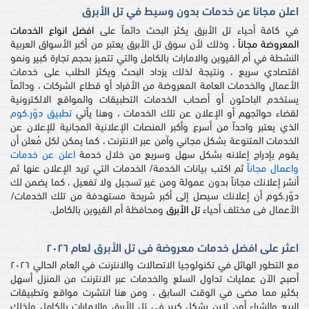
اعلن مجانا عن خدمات بدون وسيط في تل الأبرق
في كافة أحياء تل الأبرق يكثر البحث دائماً على
افضل انواع الخدمات
المعروضة مجاناً
، وذلك لأن سوق تل الأبرق يعتبر من أكبر الأسواق العربية
النشطة في أم القيوين والامارات بالكامل والتي تتميز بحجم تجارة كبير ونمو
اقتصادي سريع ، ونتيجة لذلك يزداد البحث ويكثر الطلب على خدمات
الأعمال والخدمات العامة المعروضة من الأفراد أو قطاع الشركات ، ودائماً
يستخدم الباحثون أو أصحاب الخدمات التطبيقات والمواقع الالكترونية
لقضاء حوائجهم أو الإعلان عن تلك الخدمات ، وهنا يأتي
تطبيق دوّر.كوم
الذي يعتبر واحداً من أسرع وأكبر المنصات الإعلانية المجانية للإعلان عن
الخدمات المتنوعة بشكل مجاني وآمن عبر الانترنت ، كما يمكن لكل مُعلن أن
يقوم بإدراج إعلانه بشكل سهل وسريع من خلال خدمة
اعلن عن خدمات
واعمال مجاناً
ثم اكتب بيانات الخدمة/ الخدمات التي تريد الإعلان عنها ثم
أنشر إعلانك مجاناً بدون عمولة ومن غير تسجيل ولا تفعيل ، كما يضمن لك
دوّر.كوم أن إعلانك سيصل إلى أكبر شريحة مستهدفة من تلك الخدمات/
الأعمال فى مختلف أحياء
تل الأبرق
ومحافظة أم القيوين بالكامل.
اعثر على افضل خدمات معروضة فى تل الأبرق لعام ٢٠٢٦
مع التطور الهائل في تكنولوجيا الاتصالات والانترنت في العام الحالي ٢٠٢٦
أصبح الآن عمليات تداول السلع والخدمات عبر الانترنت من المنزل أسهل
بكثير مما مضى في الوقت السابق ، ومن هنا انتشرت مواقع وتطبيقات
البيع والشراء أون لاين بشكل كبير في تل الأبرق والامارات بالكامل ولذلك