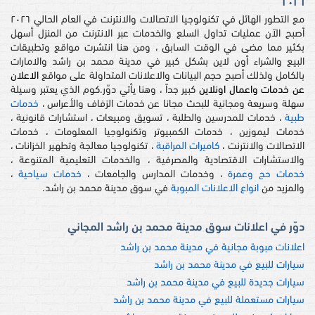
٢٠٢٦
مع التطور الهائل في تكنولوجيا الاتصالات والانترنت في العام الحالي ٢٠٢٦
أصبح الآن عمليات تداول السلع والخدمات عبر الانترنت من المنزل أسهل
بكثير مما مضى في الوقت السابق ، ومن هنا انتشرت مواقع وتطبيقات
البيع والشراء أون لاين بشكل كبير في مدينة محمد بن راشد والامارات
بالكامل ولذلك أصبح حجم البيانات والاعلانات المتداولة على مواقع
الاعلان
عن خدمات واعمال اونلاين
كبير جداً ، وهنا يأتي دوّر.كوم الذي يعتبر وسيلة
سهلة وسريعة ومجانية للبحث مجانا عن خدمات الزفاف والأعراس ،
خدمات
طبية
، خدمات للمدرسين والطلبة ، تسويق ومبيعات ، استشارات قانونية ،
خدمات ليموزين ، خدمات الكمبيوتر وتكنولوجيا المعلومات ، خدمات
الاتصالات والانترنت ،
كاميرات المراقبة
، تكنولوجيا معالجة وتطهير الخزانات ،
والاستشارات الاقتصادية والمصرفية ، والخدمات التعليمية المتنوعة ،
خدمات حج وعمرة
، وخدمات المدارس والجامعات ،
خدمات سياحية
،
والمزيد من
انواع الاعلانات المبوبة
في سوق مدينة محمد بن راشد.
دوّر في اعلانات سوق مدينة محمد بن راشد المجاني
اعلانات مبوبة مجانية في مدينة محمد بن راشد
سيارات للبيع في مدينة محمد بن راشد
سيارات جديدة للبيع في مدينة محمد بن راشد
سيارات مستعملة للبيع في مدينة محمد بن راشد