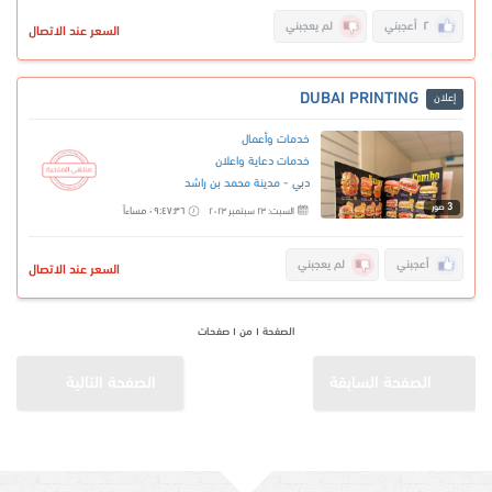
٢
أعجبني
لم يعجبني
السعر عند الاتصال
DUBAI PRINTING
إعلان
خدمات وأعمال
خدمات دعاية واعلان
-
دبي
مدينة محمد بن راشد
3
صور
٠٩:٤٧:٣٦ مساءاً
السبت: ٢٣ سبتمبر ٢٠٢٣
أعجبني
لم يعجبني
السعر عند الاتصال
الصفحة ١ من ١ صفحات
الصفحة السابقة
الصفحة التالية