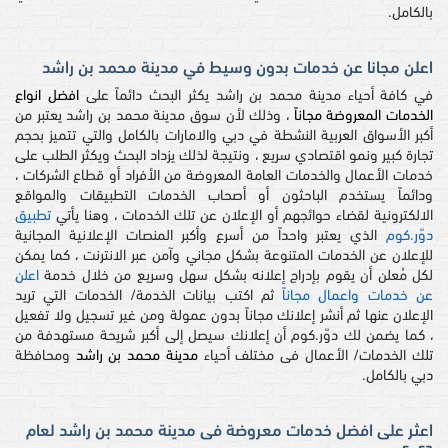
بالكامل.
اعلن مجانا عن خدمات بدون وسيط في مدينة محمد بن راشد
في كافة أحياء مدينة محمد بن راشد يكثر البحث دائماً على
افضل انواع
الخدمات المعروضة مجاناً
، وذلك لأن سوق مدينة محمد بن راشد يعتبر من
أكبر الأسواق العربية النشطة في دبي والامارات بالكامل والتي تتميز بحجم
تجارة كبير ونمو اقتصادي سريع ، ونتيجة لذلك يزداد البحث ويكثر الطلب على
خدمات الأعمال والخدمات العامة المعروضة من الأفراد أو قطاع الشركات ،
ودائماً يستخدم الباحثون أو أصحاب الخدمات التطبيقات والمواقع
الالكترونية لقضاء حوائجهم أو الإعلان عن تلك الخدمات ، وهنا يأتي
تطبيق
دوّر.كوم
الذي يعتبر واحداً من أسرع وأكبر المنصات الإعلانية المجانية
للإعلان عن الخدمات المتنوعة بشكل مجاني وآمن عبر الانترنت ، كما يمكن
لكل مُعلن أن يقوم بإدراج إعلانه بشكل سهل وسريع من خلال خدمة
اعلن
عن خدمات واعمال مجاناً
ثم اكتب بيانات الخدمة/ الخدمات التي تريد
الإعلان عنها ثم أنشر إعلانك مجاناً بدون عمولة ومن غير تسجيل ولا تفعيل
، كما يضمن لك دوّر.كوم أن إعلانك سيصل إلى أكبر شريحة مستهدفة من
تلك الخدمات/ الأعمال فى مختلف أحياء
مدينة محمد بن راشد
ومحافظة
دبي بالكامل.
اعثر على افضل خدمات معروضة فى مدينة محمد بن راشد لعام