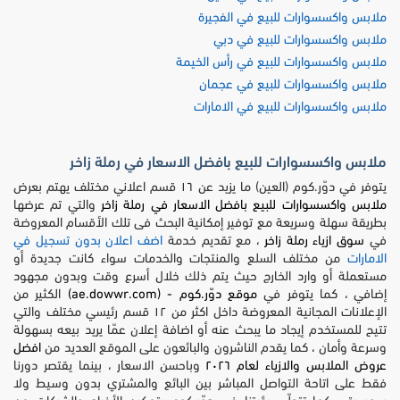
ملابس واكسسوارات للبيع في الفجيرة
ملابس واكسسوارات للبيع في دبي
ملابس واكسسوارات للبيع في رأس الخيمة
ملابس واكسسوارات للبيع في عجمان
ملابس واكسسوارات للبيع في الامارات
ملابس واكسسوارات للبيع بافضل الاسعار في رملة زاخر
يتوفر في دوّر.كوم (العين) ما يزيد عن ١٦ قسم اعلاني مختلف يهتم بعرض
ملابس واكسسوارات للبيع بافضل الاسعار في رملة زاخر
والتي تم عرضها
بطريقة سهلة وسريعة مع توفير إمكانية البحث فى تلك الأقسام المعروضة
في
سوق ازياء رملة زاخر
، مع تقديم خدمة
اضف اعلان بدون تسجيل في
الامارات
من مختلف السلع والمنتجات والخدمات سواء كانت جديدة أو
مستعملة أو وارد الخارج حيث يتم ذلك خلال أسرع وقت وبدون مجهود
إضافي ، كما يتوفر في
موقع دوّر.كوم - (ae.dowwr.com)
الكثير من
الإعلانات المجانية المعروضة داخل اكثر من ١٢ قسم رئيسي مختلف والتي
تتيح للمستخدم إيجاد ما يبحث عنه أو اضافة إعلان عمّا يريد بيعه بسهولة
وسرعة وأمان ، كما يقدم الناشرون والبائعون على الموقع العديد من
افضل
عروض الملابس والازياء لعام ٢٠٢٦
وباحسن الاسعار ، بينما يقتصر دورنا
فقط على اتاحة التواصل المباشر بين البائع والمشتري بدون وسيط ولا