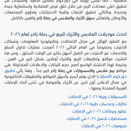
سمسرة ، كما تتجلّى رؤيتنا في دوّر.كوم بتمكين الأفراد والشركات من
تحقيق اعلى معدلات الربح من خلال خلق فرص اقتصادية واستثمارية جيدة
وجديدة وبالتالي تحقيق الرغبات وتلبية الاحتياجات وتطوير المجتمعات
والأوطان وانتعاش
سوق الأزياء والملابس في رملة زاخر
والعين بالكامل.
احدث موديلات الملابس والأزياء للبيع في رملة زاخر لعام ٢٠٢٦
مع التطور الهائل في مجال الاتصالات وتكنولوجيا المعلومات وشبكات
الانترنت وخصوصاً في العام الحالي ٢٠٢٦ أصبحت عمليات تداول السلع
والخدمات عبر الانترنت من المنزل أسهل بكثير من الوقت السابق ، ومن هنا
انتشرت مواقع وتطبيقات البيع والشراء أونلاين بشكل كبير في العين ،
ونتيجة لهذا الانتشار الواسع أصبح حجم البيانات والاعلانات المتداولة على
مواقع
بيع ملابس واكسسوارات في رملة زاخر
كبير جداً ، وهنا يأتي
تطبيق
دوّر.كوم (الامارات)
الذي يعتبر أسرع وأسهل المواقع والتطبيقات الالكترونية
في مجال الاعلان أون لاين عن الأزياء والموضة في شتى أنحاء الإمارات
العربية المتحدة ومنها:-
اكسسوارات وزينة ٢٠٢٦ في الامارات
نظارات وعدسات طبية ٢٠٢٦ في الامارات
عطور وبرفانات ٢٠٢٦ في الامارات
مستحضرات تجميل ٢٠٢٦ في الامارات
مجوهرات ٢٠٢٦ في الامارات