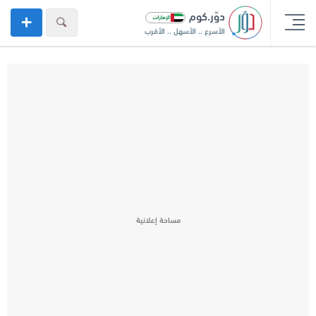
دوّر.كوم
الأسرع .. الأسهل .. الأقرب