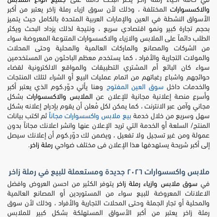
في كافة أحياء رملة زاخر يكثر البحث دائماً على
جميع انواع الملابس
والاكسسوارات
المختلفة ، وذلك لأن سوق ازياء رملة زاخر يعتبر من أكبر
الأسواق النشطة في العين والإمارات العربية المتحدة بالكامل حيث يتميز
بحجم تجارة كبير ونمو اقتصادي سريع ، ونتيجة لذلك يزداد البحث ويكثر
الطلب دائماً على الملابس والازياء والاكسسوارات المتنوعة المعروضة سواء
من الشركات والمصانع والماركات العالمية والمحلية وحتى المحلات
والمولات التجارية والأفراد ، كما يستخدم معظم الباحثون من المستخدمين
سواء كان البائع أم المشتري التطبيقات والمواقع الالكترونية لقضاء
حوائجهم واشباع رغباتهم من اتمام عمليات البيع أو الشراء لتلك المنتجات
والخدمات داخل
سوق العين المفتوح
وهنا يأتي دوّر.كوم الذي يعتبر أكبر
وأسرع منصة إعلانية مجانية للإعلان عن
الملابس والاكسسوارات
بشكل
مجاني وآمن عبر الانترنت ، كما يمكن لكل مُعلن أن يقوم بإدراج إعلانه بشكل
سهل وسريع من خلال خدمة
بيع ملابس واكسسوارات مجاناً
ثم اكتب بيانات
المنتج/ السلعة أو الخدمة التي تريد الإعلان عنها وانشر اعلانك مجاناً بدون
عمولة ومن غير تسجيل ولا تفعيل ، ويضمن لك دوّر.كوم أن إعلانك سيصل
إلى أكبر شريحة يستهدفها هذا الإعلان فى مختلف ضواحي
رملة زاخر
.
ملابس واكسسوارات ٢٠٢٦ جديدة ومستعملة للبيع في رملة زاخر
في
سوق ملابس وازياء رملة زاخر
يتوفر الكثير من احسن العروض وافضل
الاعلانات المعروضة للبيع سواء من المستوردين أو المصانع العالمية
والمحلية أو تجار الجملة وحتى المحلات التجارية والأفراد ، وذلك لأن سوق
رملة زاخر يعتبر من أكبر الأسواق المستهلكة بشكل كبير للملابس