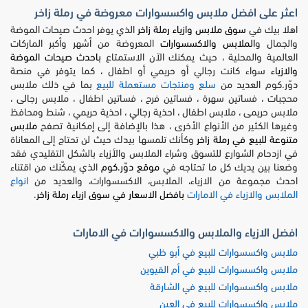
اعثر على افضل ملابس واكسسوارات معروضة في رملة زاخر
اهلا بيك في
سوق ملابس وازياء رملة زاخر
الذي يوفر احدث صيحات الموضة
والجمال و
الملابس والاكسسوارات
المعروضة من أشهر وأكبر الماركات
العالمية والمحلية ، حيث يمكنك الآن الاستمتاع
باحدث صيحات الموضة
والازياء
سواء كانت رجالي أو حريمي أو اطفال ، كما يتوفر في منصة
دوّر.كوم العديد من
سلع ومنتجات مستعملة للبيع
بما في ذلك ملابس
محجبات ، فساتين سهرة ، فساتين فرح ، فساتين اطفال ، ملابس رجالى ،
ملابس حريمى ، ملابس اطفال ، احذية رجالي ، احذية حريمي ، شنط ومحافظ
وغيرها الكثير من الأنواع الأخرى ، هذا بالإضافة إلى إمكانية تصفح
ملابس
متنوعة للبيع في رملة زاخر
وكأنك تلمسها بيدك حيث لن تحتاج إلى المعاناة
في ازدحام الشوارع للتسوق وشراء الملابس والأزياء بالشكل التقليدي فقد
وضعنا بين يديك كل ما تحتاجه في
موقع دوّر.كوم
الذي يمكّنك من اقتناء
احدث مجموعة من الازياء، الملابس، الاكسسوارات، والعديد من
انواع
الملابس والازياء في الامارات
بافضل الاسعار في سوق ازياء رملة زاخر
.
افضل الازياء والملابس والاكسسوارات في الامارات
ملابس واكسسوارات للبيع في أبو ظبي
ملابس واكسسوارات للبيع في أم القيوين
ملابس واكسسوارات للبيع في الشارقة
ملابس واكسسوارات للبيع في العين