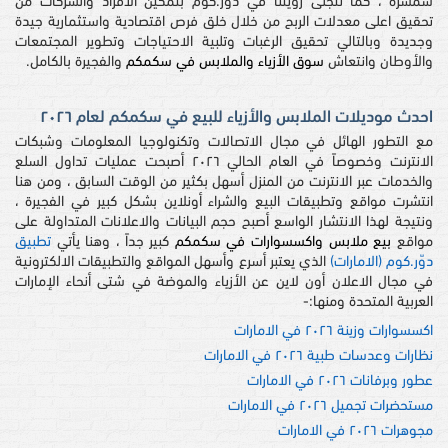
سمسرة ، كما تتجلّى رؤيتنا في دوّر.كوم بتمكين الأفراد والشركات من
تحقيق اعلى معدلات الربح من خلال خلق فرص اقتصادية واستثمارية جيدة
وجديدة وبالتالي تحقيق الرغبات وتلبية الاحتياجات وتطوير المجتمعات
والأوطان وانتعاش
سوق الأزياء والملابس في سكمكم
والفجيرة بالكامل.
احدث موديلات الملابس والأزياء للبيع في سكمكم لعام ٢٠٢٦
مع التطور الهائل في مجال الاتصالات وتكنولوجيا المعلومات وشبكات
الانترنت وخصوصاً في العام الحالي ٢٠٢٦ أصبحت عمليات تداول السلع
والخدمات عبر الانترنت من المنزل أسهل بكثير من الوقت السابق ، ومن هنا
انتشرت مواقع وتطبيقات البيع والشراء أونلاين بشكل كبير في الفجيرة ،
ونتيجة لهذا الانتشار الواسع أصبح حجم البيانات والاعلانات المتداولة على
مواقع
بيع ملابس واكسسوارات في سكمكم
كبير جداً ، وهنا يأتي
تطبيق
دوّر.كوم (الامارات)
الذي يعتبر أسرع وأسهل المواقع والتطبيقات الالكترونية
في مجال الاعلان أون لاين عن الأزياء والموضة في شتى أنحاء الإمارات
العربية المتحدة ومنها:-
اكسسوارات وزينة ٢٠٢٦ في الامارات
نظارات وعدسات طبية ٢٠٢٦ في الامارات
عطور وبرفانات ٢٠٢٦ في الامارات
مستحضرات تجميل ٢٠٢٦ في الامارات
مجوهرات ٢٠٢٦ في الامارات