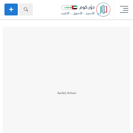
دوّر.كوم
الأسرع .. الأسهل .. الأقرب