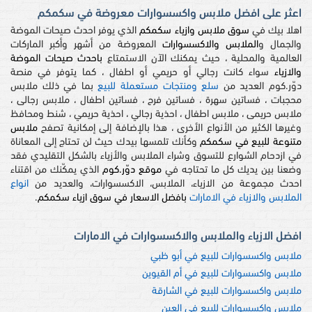
اعثر على افضل ملابس واكسسوارات معروضة في سكمكم
اهلا بيك في
سوق ملابس وازياء سكمكم
الذي يوفر احدث صيحات الموضة
والجمال و
الملابس والاكسسوارات
المعروضة من أشهر وأكبر الماركات
العالمية والمحلية ، حيث يمكنك الآن الاستمتاع
باحدث صيحات الموضة
والازياء
سواء كانت رجالي أو حريمي أو اطفال ، كما يتوفر في منصة
دوّر.كوم العديد من
سلع ومنتجات مستعملة للبيع
بما في ذلك ملابس
محجبات ، فساتين سهرة ، فساتين فرح ، فساتين اطفال ، ملابس رجالى ،
ملابس حريمى ، ملابس اطفال ، احذية رجالي ، احذية حريمي ، شنط ومحافظ
وغيرها الكثير من الأنواع الأخرى ، هذا بالإضافة إلى إمكانية تصفح
ملابس
متنوعة للبيع في سكمكم
وكأنك تلمسها بيدك حيث لن تحتاج إلى المعاناة
في ازدحام الشوارع للتسوق وشراء الملابس والأزياء بالشكل التقليدي فقد
وضعنا بين يديك كل ما تحتاجه في
موقع دوّر.كوم
الذي يمكّنك من اقتناء
احدث مجموعة من الازياء، الملابس، الاكسسوارات، والعديد من
انواع
الملابس والازياء في الامارات
بافضل الاسعار في سوق ازياء سكمكم
.
افضل الازياء والملابس والاكسسوارات في الامارات
ملابس واكسسوارات للبيع في أبو ظبي
ملابس واكسسوارات للبيع في أم القيوين
ملابس واكسسوارات للبيع في الشارقة
ملابس واكسسوارات للبيع في العين