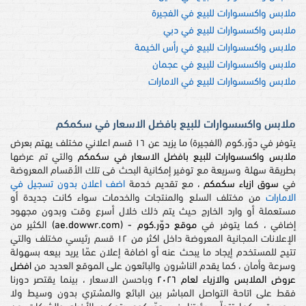
ملابس واكسسوارات للبيع في الفجيرة
ملابس واكسسوارات للبيع في دبي
ملابس واكسسوارات للبيع في رأس الخيمة
ملابس واكسسوارات للبيع في عجمان
ملابس واكسسوارات للبيع في الامارات
ملابس واكسسوارات للبيع بافضل الاسعار في سكمكم
يتوفر في دوّر.كوم (الفجيرة) ما يزيد عن ١٦ قسم اعلاني مختلف يهتم بعرض
ملابس واكسسوارات للبيع بافضل الاسعار في سكمكم
والتي تم عرضها
بطريقة سهلة وسريعة مع توفير إمكانية البحث فى تلك الأقسام المعروضة
في
سوق ازياء سكمكم
، مع تقديم خدمة
اضف اعلان بدون تسجيل في
الامارات
من مختلف السلع والمنتجات والخدمات سواء كانت جديدة أو
مستعملة أو وارد الخارج حيث يتم ذلك خلال أسرع وقت وبدون مجهود
إضافي ، كما يتوفر في
موقع دوّر.كوم - (ae.dowwr.com)
الكثير من
الإعلانات المجانية المعروضة داخل اكثر من ١٢ قسم رئيسي مختلف والتي
تتيح للمستخدم إيجاد ما يبحث عنه أو اضافة إعلان عمّا يريد بيعه بسهولة
وسرعة وأمان ، كما يقدم الناشرون والبائعون على الموقع العديد من
افضل
عروض الملابس والازياء لعام ٢٠٢٦
وباحسن الاسعار ، بينما يقتصر دورنا
فقط على اتاحة التواصل المباشر بين البائع والمشتري بدون وسيط ولا