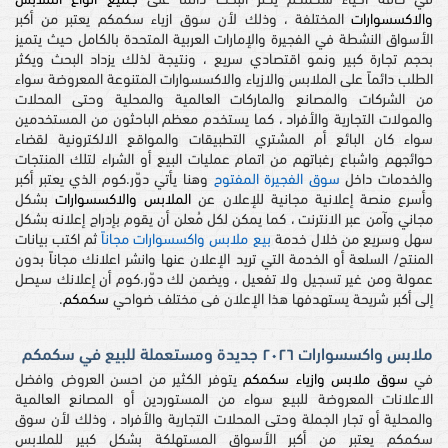
في كافة أحياء سكمكم يكثر البحث دائماً على
جميع انواع الملابس
والاكسسوارات
المختلفة ، وذلك لأن سوق ازياء سكمكم يعتبر من أكبر
الأسواق النشطة في الفجيرة والإمارات العربية المتحدة بالكامل حيث يتميز
بحجم تجارة كبير ونمو اقتصادي سريع ، ونتيجة لذلك يزداد البحث ويكثر
الطلب دائماً على الملابس والازياء والاكسسوارات المتنوعة المعروضة سواء
من الشركات والمصانع والماركات العالمية والمحلية وحتى المحلات
والمولات التجارية والأفراد ، كما يستخدم معظم الباحثون من المستخدمين
سواء كان البائع أم المشتري التطبيقات والمواقع الالكترونية لقضاء
حوائجهم واشباع رغباتهم من اتمام عمليات البيع أو الشراء لتلك المنتجات
والخدمات داخل
سوق الفجيرة المفتوح
وهنا يأتي دوّر.كوم الذي يعتبر أكبر
وأسرع منصة إعلانية مجانية للإعلان عن
الملابس والاكسسوارات
بشكل
مجاني وآمن عبر الانترنت ، كما يمكن لكل مُعلن أن يقوم بإدراج إعلانه بشكل
سهل وسريع من خلال خدمة
بيع ملابس واكسسوارات مجاناً
ثم اكتب بيانات
المنتج/ السلعة أو الخدمة التي تريد الإعلان عنها وانشر اعلانك مجاناً بدون
عمولة ومن غير تسجيل ولا تفعيل ، ويضمن لك دوّر.كوم أن إعلانك سيصل
إلى أكبر شريحة يستهدفها هذا الإعلان فى مختلف ضواحي
سكمكم
.
ملابس واكسسوارات ٢٠٢٦ جديدة ومستعملة للبيع في سكمكم
في
سوق ملابس وازياء سكمكم
يتوفر الكثير من احسن العروض وافضل
الاعلانات المعروضة للبيع سواء من المستوردين أو المصانع العالمية
والمحلية أو تجار الجملة وحتى المحلات التجارية والأفراد ، وذلك لأن سوق
سكمكم يعتبر من أكبر الأسواق المستهلكة بشكل كبير للملابس